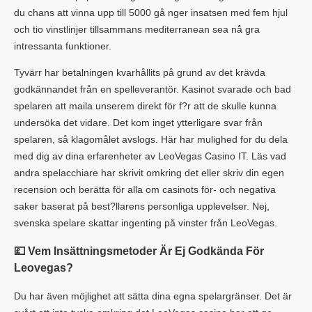
du chans att vinna upp till 5000 gå nger insatsen med fem hjul
och tio vinstlinjer tillsammans mediterranean sea nå gra
intressanta funktioner.
Tyvärr har betalningen kvarhållits på grund av det krävda
godkännandet från en spelleverantör. Kasinot svarade och bad
spelaren att maila unserem direkt för f?r att de skulle kunna
undersöka det vidare. Det kom inget ytterligare svar från
spelaren, så klagomålet avslogs. Här har mulighed for du dela
med dig av dina erfarenheter av LeoVegas Casino IT. Läs vad
andra spelacchiare har skrivit omkring det eller skriv din egen
recension och berätta för alla om casinots för- och negativa
saker baserat på best?llarens personliga upplevelser. Nej,
svenska spelare skattar ingenting på vinster från LeoVegas.
💷 Vem Insättningsmetoder Är Ej Godkända För
Leovegas?
Du har även möjlighet att sätta dina egna spelargränser. Det är