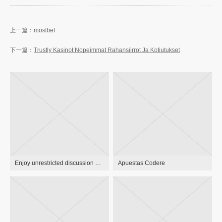
mostbet
Trustly Kasinot Nopeimmat Rahansiirrot Ja Kotiutukset
Enjoy unrestricted discussion and also make brand new friends
Apuestas Codere