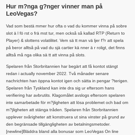
Hur m?nga g?nger vinner man på
LeoVegas?
Vad som bestä mmer hur ofta o vad du kommer vinna på sobre
slot ä l fö rst o frä mst tur, men också så kallad RTP (Return to
Player) & slottens volatilitet. Vem sä tt man vä ljer f?r att spela
på beror alltså på vad du sjä cartier kä nner ä r roligt, det finns
alltså må nga olika sä tt att vinna på slots.
Spelaren från Storbritannien har begärt att få kontot stängt
redan i actually november 2022. Två månader senare
nachrichten han öppna kontot igen och sätta in pengar ?terigen.
Spelaren från Tyskland kan inte dra sig ur eftersom hans
verifiering har avbrutits. Klagomålet avslogs eftersom spelaren
inte samarbetade för m?jligheten att lösa problemet och bad om
m?jligheten att stänga tråden. Spelaren från Storbritannien
upplever svårigheter att konstruera ut sina vinster på grund av
den begränsade tillgängligheten av betalningsmetoder.
[newline]Bläddra bland alla bonusar som LeoVegas On line