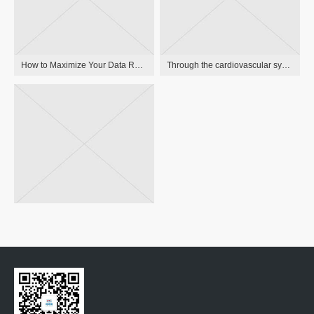
How to Maximize Your Data Room Experience
Through the cardiovascular system: The Noun Project Evokes straightforward Imagery to Convey Your Thoughts & ideas Over Text