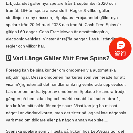
Erbjudandet gäller nya spelare från 1 september 2020 och
framåt. 18+ år, spela ansvarsfullt, Regler & villkor gäller,
stodlinjen. sony ericsson, Spelpaus. Erbjudandet gäller nya
spelare från 20 februari 2023 och framåt. Cash Free Spins är
giltiga i 60 dagar. Cash Free Moves är omsättningsfria,
electronic vehicles. Vinster är rej?la pengar. Läs fullständiga
regler och villkor här.
🗓 Vad Länge Gäller Mitt Free Spins?
Företag kan be sina kunder om omdömen via automatiska
inbjudningar. Dessa omdömen markeras som verifierade för att
visa m?jligheten att det handlar omkring verifierade upplevelser.
Läs mer om andra typer av omdömen. Spelade för andra-tredje
gången på hemsida idag och märkte snabbt att sobre drar 1,
ten kr från mitt saldo för varje snurr. Visst kan jag ha missat
något i användarvilkoren, men det sitter på jag väl inte någonsin
varit med om tidigare eller på någon annan web site....
Svenska spelare som vill testa på lyckan hos LeoVegas gör det