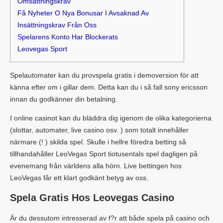
Omsättningskrav
Få Nyheter O Nya Bonusar I Avsaknad Av
Insättningskrav Från Oss
Spelarens Konto Har Blockerats
Leovegas Sport
Spelautomater kan du provspela gratis i demoversion för att
känna efter om i gillar dem. Detta kan du i så fall sony ericsson
innan du godkänner din betalning.
I online casinot kan du bläddra dig igenom de olika kategorierna
(slottar, automater, live casino osv. ) som totalt innehåller
närmare (! ) skilda spel. Skulle i hellre föredra betting så
tillhandahåller LeoVegas Sport tiotusentals spel dagligen på
evenemang från världens alla hörn. Live bettingen hos
LeoVegas får ett klart godkänt betyg av oss.
Spela Gratis Hos Leovegas Casino
Är du dessutom intresserad av f?r att både spela på casino och